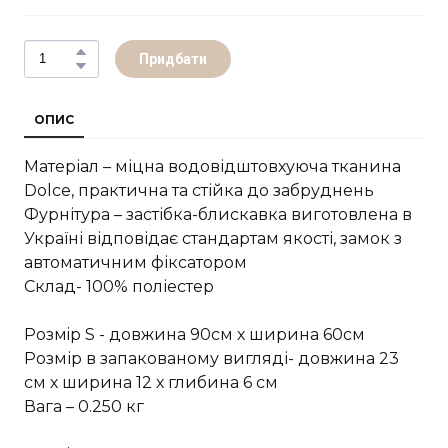
Придбати
ОПИС
Матеріал – міцна водовідштовхуюча тканина
Dolce, практична та стійка до забруднень
Фурнітура – застібка-блискавка виготовлена в
Україні відповідає стандартам якості, замок з
автоматичним фіксатором
Склад- 100% поліестер
Розмiр S - довжина 90см х ширина 60см
Розмір в запакованому вигляді- довжина 23
см х ширина 12 х глибина 6 см
Вага – 0.250 кг