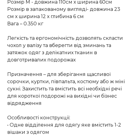
Розмiр M - довжина 110см х ширина 60см
Розмір в запакованому вигляді- довжина 23
см х ширина 12 х глибина 6 см
Вага – 0.350 кг
Легкість та ергономічність дозволять скласти
чохол у валізу та вберегти від зминань та
затяжок одяг з делікатних тканин в
довготривалих подорожах
Призначення – для зберігання щасливої
сорочки, куртки, півпальта, костюму або ж міні
сукні. Захистить та вмістить всі необхідні речі
для короткої подорожі на вихідні чи бізнес
відрядження
Особливості конструкції:
• Одне відділення для одягу яке вмістить 1-2
вішаки з одягом