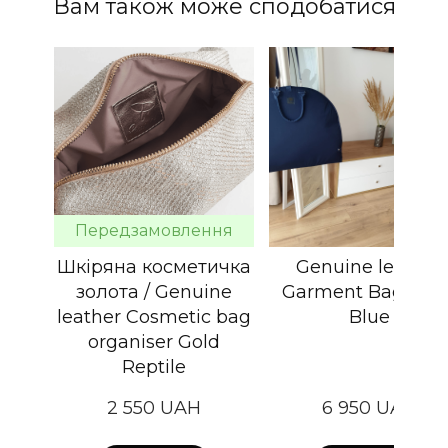
Вам також може сподобатися
Передзамовлення
Шкіряна косметичка
Genuine leather
золота / Genuine
Garment Bag Basi
leather Cosmetic bag
Blue
organiser Gold
Reptile
2 550 UAH
6 950 UAH