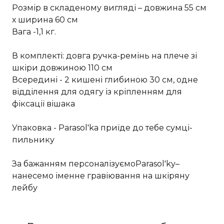
Розмір в складеному вигляді – довжина 55 см
х ширина 60 см
Вага -1,1 кг.
В комплекті: довга ручка-ремінь на плече зі
шкіри довжиною 110 см
Всередині - 2 кишені глибиною 30 см, одне
відділення для одягу із кріпленням для
фіксації вішака
Упаковка - Parasol'ka приїде до тебе сумці-
пильнику
За бажанням персоналізуємоParasol'ky–
нанесемо іменне гравіювання на шкіряну
лейбу