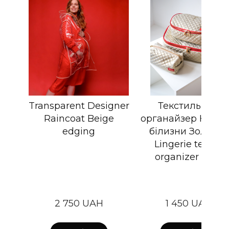
Transparent Designer
Текстильний
Raincoat Beige
органайзер Куб д
edging
білизни Золото /
Lingerie textile
organizer Gold
2 750 UAH
1 450 UAH