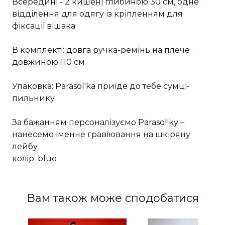
Всередині - 2 кишені глибиною 30 см, одне
відділення для одягу із кріпленням для
фіксації вішака
В комплекті: довга ручка-ремінь на плече
довжиною 110 см
Упаковка: Parasol'ka приїде до тебе сумці-
пильнику
За бажанням персоналізуємо Parasol'ky –
нанесемо іменне гравіювання на шкіряну
лейбу
колiр: blue
Вам також може сподобатися