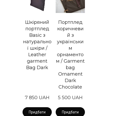
Шкіряний
Портплед
портплед
коричневи
Basic з
й з
натурально
українськи
ї шкіри /
м
Leather
орнаменто
garment
м / Garment
Bag Dark
bag
Ornament
Dark
Chocolate
7 850 UAH
5 500 UAH
Придбати
Придбати