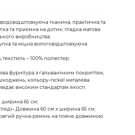
а водовідштовхуюча тканина, практична та
пка та приємна на дотик; гладка матова
ського виробництва;
упка та міцна вологовідштовхуюча
 текстиль – 100% поліестер;
лева фурнітура з гальванічним покриттям,
шкоджень, кольору-nickel металева
овідає високим стандартам якості.
 ширина 65 см;
ляді– Довжина 60 см х ширина 65 см;
овгий ручка-ремінь на плече довжиною