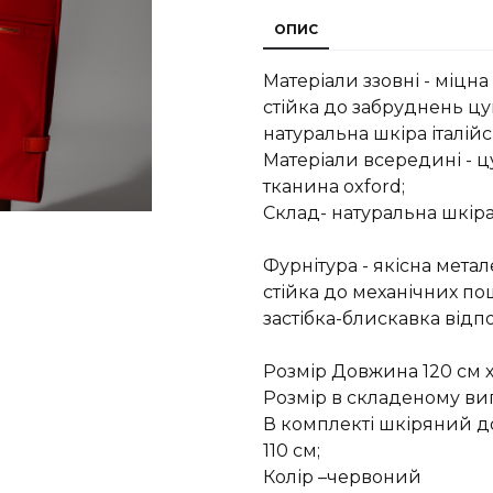
ОПИС
Матеріали ззовні - міцн
стійка до забруднень цу
натуральна шкіра італій
Матеріали всередині - ц
тканина oxford;
Склад- натуральна шкіра,
Фурнітура - якісна мета
стійка до механічних по
застібка-блискавка відп
Розмір Довжина 120 см х
Розмір в складеному виг
В комплекті шкіряний д
110 см;
Колір –червоний