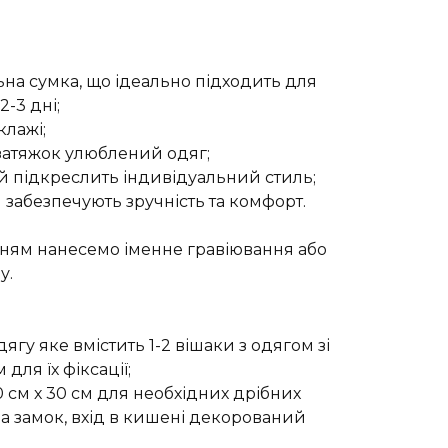
на сумка, що ідеально підходить для
-3 дні;
клажі;
 затяжок улюблений одяг;
й підкреслить індивідуальний стиль;
забезпечують зручність та комфорт.
нням нанесемо іменне гравіювання або
у.
ягу яке вмістить 1-2 вішаки з одягом зі
для їх фіксації;
0 см х 30 см для необхідних дрібних
 на замок, вхід в кишені декорований