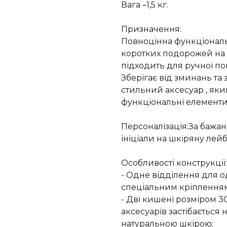
Вага –1,5 кг.
Призначення:
Повноцінна функціональ
коротких подорожей на 2
підходить для ручної по
Зберігає від зминань та
стильний аксесуар , яки
функціональні елементи 
Персоналізація:За бажа
ініціали на шкіряну лейб
Особливості конструкції:
- Одне відділення для од
спеціальним кріпленням 
- Дві кишені розміром 3
аксесуарів застібається
натуральною шкірою;