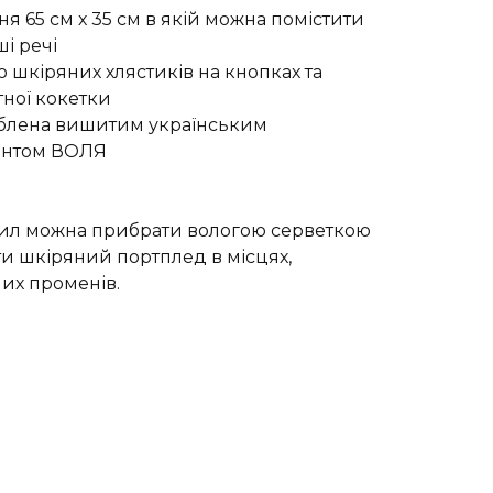
я 65 см х 35 см в якій можна помістити
ші речі
ю шкіряних хлястиків на кнопках та
ітної кокетки
облена вишитим українським
ентом ВОЛЯ
 пил можна прибрати вологою серветкою
ти шкіряний портплед в місцях,
их променів.