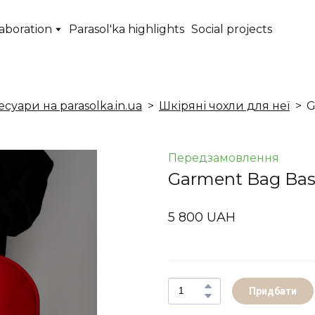
aboration
Parasol'ka highlights
Social projects
суари на parasolka.in.ua
Шкіряні чохли для неї
G
Передзамовлення
Garment Bag Bas
5 800 UAH
Придбати