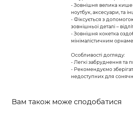
- Зовнішня велика кишен
ноутбук, аксесуари, та ін
- Фіксується з допомого
зовнішньої деталі – відл
- Зовнішня кокетка озд
мінімалістичним орнам
Особливості догляду:
- Легкі забруднення та
- Рекомендуємо зберіга
недоступних для сонячн
Вам також може сподобатися