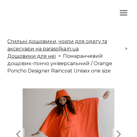
Стильні дощовики, чохли для одягу та
аксесуари на parasolka.in.ua
Дощовики для неї
Помаранчевий
дощовик-пончо універсальний / Orange
Poncho Designer Raincoat Unisex one size