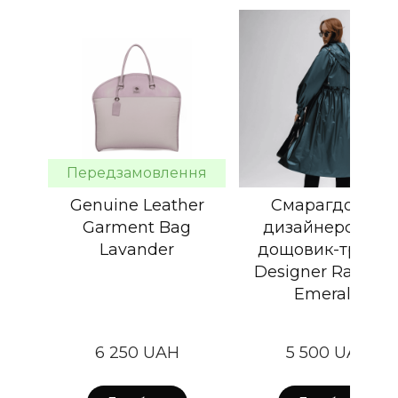
Передзамовлення
Genuine Leather
Смарагдовий
Garment Bag
дизайнерський
Lavander
дощовик-тренч /
Designer Raincoa
Emerald
6 250 UAH
5 500 UAH