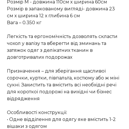
Розмiр M - довжина 110см х ширина 60см
Розмір в запакованому вигляді- довжина 23
см х ширина 12 х глибина 6 см
Вага – 0.350 кг
Легкість та ергономічність дозволять скласти
чохол у валізу та вберегти від зминань та
затяжок одяг з делікатних тканин в
довготривалих подорожах
Призначення – для зберігання щасливої
сорочки, куртки, півпальта, костюму або ж міні
сукні. Захистить та вмістить всі необхідні речі
для короткої подорожі на вихідні чи бізнес
відрядження
Особливості конструкції:
• Одне відділення для одягу яке вмістить 1-2
вішаки з одягом