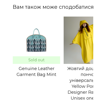
Вам також може сподобатися
Sold out
Genuine Leather
Жовтий дощовик
Garment Bag Mint
пончо
універсальний /
Yellow Poncho
Designer Raincoa
Unisex one size