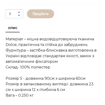
Придбати
ОПИС
Матеріал – міцна водовідштовхуюча тканина
Dolce, практична та стійка до забруднень
Фурнітура – застібка-блискавка виготовлена в
Україні відповідає стандартам якості, замок з
автоматичним фіксатором
Склад- 100% поліестер
Розмiр S - довжина 90см х ширина 60см
Розмір в запакованому вигляді- довжина 23
см х ширина 12 х глибина 6 см
Вага – 0.250 кг