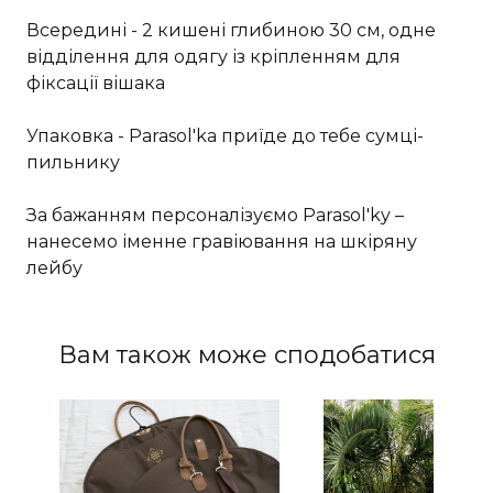
Всередині - 2 кишені глибиною 30 см, одне
відділення для одягу із кріпленням для
фіксації вішака
Упаковка - Parasol'ka приїде до тебе сумці-
пильнику
За бажанням персоналізуємо Parasol'ky –
нанесемо іменне гравіювання на шкіряну
лейбу
Вам також може сподобатися