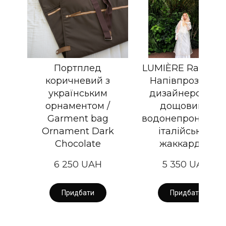
Портплед
LUMIÈRE Raincoat
коричневий з
Напівпрозорий
українським
дизайнерський
орнаментом /
дощовик із
Garment bag
водонепроникни
Ornament Dark
італійським
Chocolate
жаккардом
6 250 UAH
5 350 UAH
Придбати
Придбати